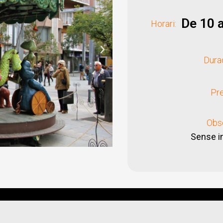
De 10 a
Horari:
Dura
Pre
Obs
Sense in