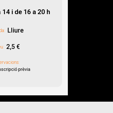
 14 i de 16 a 20 h
Lliure
da:
2,5 €
u:
ervacions:
scripció prèvia