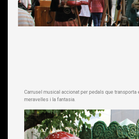
Carrusel musical accionat per pedals que transporta 
meravelles i la fantasia.