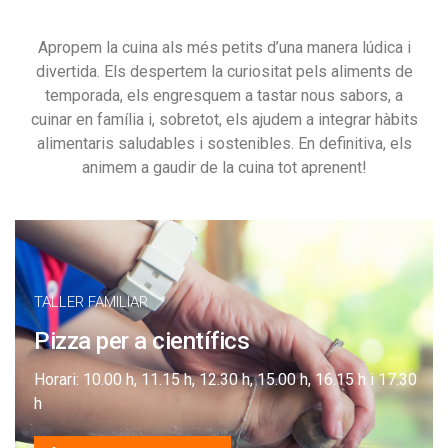
Apropem la cuina als més petits d’una manera lúdica i
divertida. Els despertem la curiositat pels aliments de
temporada, els engresquem a tastar nous sabors, a
cuinar en família i, sobretot, els ajudem a integrar hàbits
alimentaris saludables i sostenibles. En definitiva, els
animem a gaudir de la cuina tot aprenent!
TALLER FAMILIAR
Pizza per a científics
Horari: 10.00 h, 11.15 h, 12.30 h, 15.00 h, 16.15 h i 17.30
h