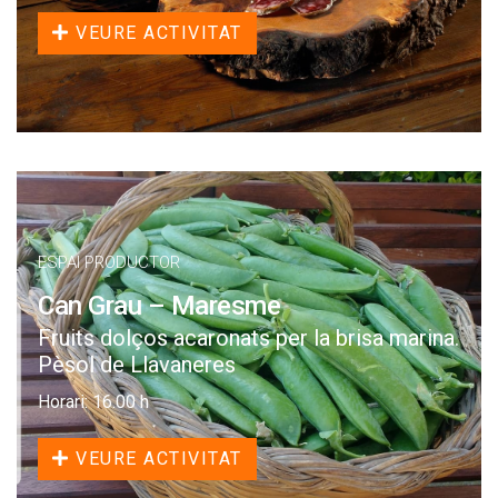
VEURE ACTIVITAT
ESPAI PRODUCTOR
Can Grau – Maresme
Fruits dolços acaronats per la brisa marina.
Pèsol de Llavaneres
Horari: 16.00 h
VEURE ACTIVITAT