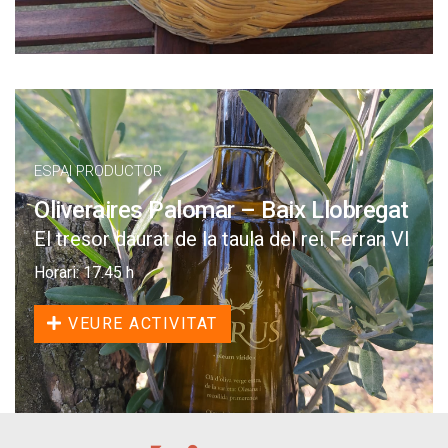
ESPAI PRODUCTOR
Oliveraires Palomar – Baix Llobregat
El tresor daurat de la taula del rei Ferran VI
Horari: 17.45 h
VEURE ACTIVITAT