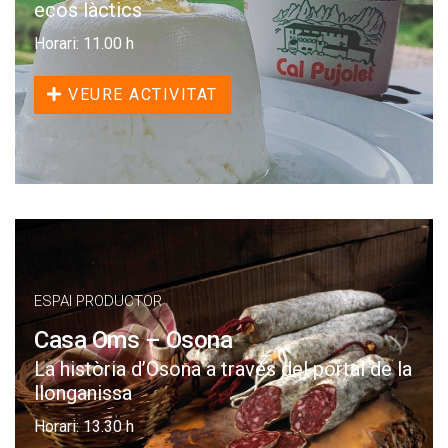
ecos làctics
Horari: 11.00 h
VEURE ACTIVITAT
ESPAI PRODUCTOR
Casa Oms – Osona
La història d’Osona a través del portal de la
llonganissa
Horari: 13.30 h