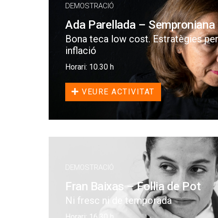
DEMOSTRACIÓ
Ada Parellada – Semproniana
Bona teca low cost. Estratègies per
inflació
Horari: 10.30 h
VEURE ACTIVITAT
DEMOSTRACIÓ
Fran Baixas – Follia de Pot
Ni fresc ni de temporada
Horari: 16.30 h