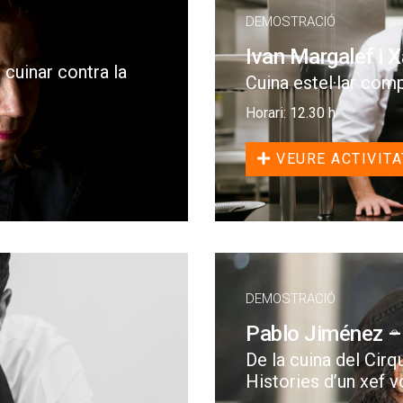
DEMOSTRACIÓ
Ivan Margalef i 
 cuinar contra la
Cuina estel·lar com
Horari: 12.30 h
VEURE ACTIVITA
DEMOSTRACIÓ
Pablo Jiménez –
De la cuina del Cirqu
Histories d’un xef v