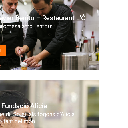
Xavier Benito – Restaurant L’Ó
promesa amb l’entorn
T
 Fundació Alícia
e du Soleil als fogons d’Alícia.
oltant pel món